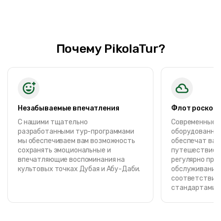
Почему PikolaTur?
Незабываемые впечатления
Флот роскош
С нашими тщательно
Современные, 
разработанными тур-программами
оборудованные
мы обеспечиваем вам возможность
обеспечат вам
сохранять эмоциональные и
путешествие. 
впечатляющие воспоминания на
регулярно про
культовых точках Дубая и Абу-Даби.
обслуживание 
соответствии 
стандартами о