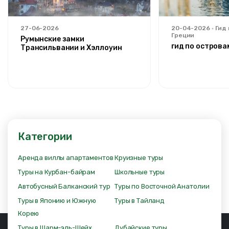
27-06-2026
20-04-2026
Гид
Греции
Румынские замки
гид по острова
Трансильвании и Хэллоуин
Категории
Аренда виллы апартаментов
Круизные туры
Туры на Курбан-байрам
Школьные туры
Автобусный Балканский тур
Туры по Восточной Анатолии
Туры в Японию и Южную
Туры в Тайланд
Корею
Туры в Шарм-эль-Шейх
Дубайские туры