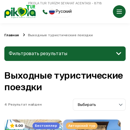
PİKOLA TUR TURİZM SEYAHAT ACENTASI - 8718
Русский
Главная
Выходные туристические поездки
Фильтровать результаты
Выходные туристические
Найдите место или мероприятие
поездки
4
Результат найден
Поиск
Бестселлер
Авторский тур
5.00