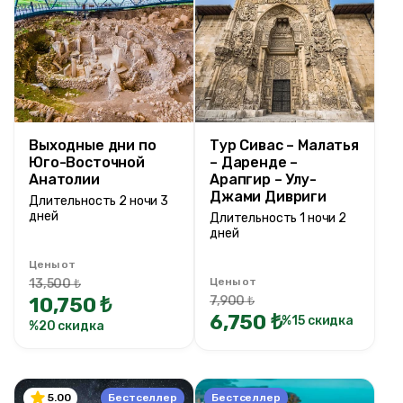
Ценовой диапазон
0TRY
200000 TRY +
Длительность тура
Выходные дни по
Тур Сивас – Малатья
Юго-Восточной
1 ночи 2 дней
– Даренде –
Анатолии
Арапгир – Улу-
1 ночи 2 дней
Джами Дивриги
Длительность 2 ночи 3
2 ночи 3 дней
дней
Длительность 1 ночи 2
дней
2 ночи 4 дней
2 ночи 3 дней
Цены от
3 ночи 4 дней
Цены от
13,500 ₺
10,750 ₺
7,900 ₺
3 ночи 5 дней
6,750 ₺
%15 скидка
%20 скидка
4 ночи 5 дней
5 ночи 6 дней
9 ночи 10 дней
Бестселлер
Бестселлер
5.00