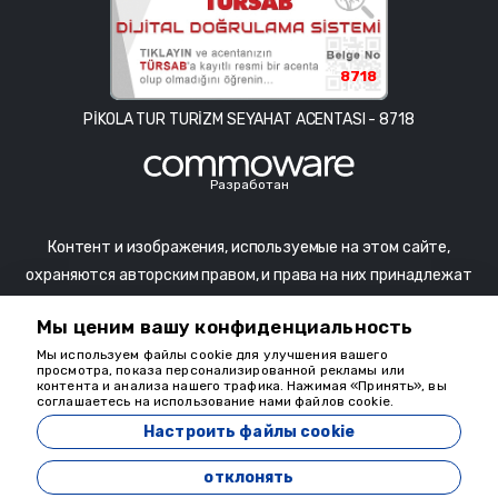
8718
PİKOLA TUR TURİZM SEYAHAT ACENTASI - 8718
Разработан
Контент и изображения, используемые на этом сайте,
охраняются авторским правом, и права на них принадлежат
соответствующим владельцам. Использование контента и
Мы ценим вашу конфиденциальность
изображений на этом сайте осуществляется в целях
Мы используем файлы cookie для улучшения вашего
продвижения произведений и не означает одобрение со
просмотра, показа персонализированной рекламы или
стороны художника. Несанкционированное использование
контента и анализа нашего трафика. Нажимая «Принять», вы
соглашаетесь на использование нами файлов cookie.
запрещено и может повлечь за собой начало судебного
Настроить файлы cookie
разбирательства.
отклонять