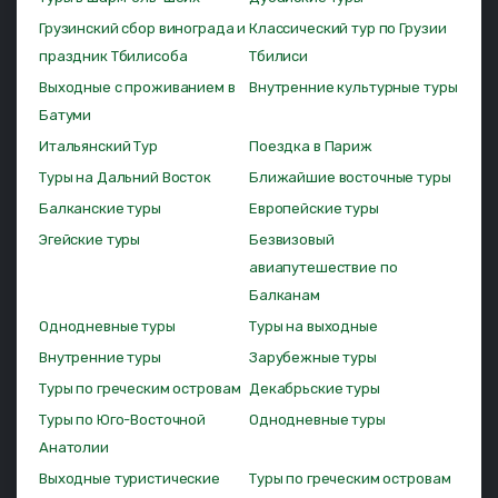
Грузинский сбор винограда и
Классический тур по Грузии
праздник Тбилисоба
Тбилиси
Выходные с проживанием в
Внутренние культурные туры
Батуми
Итальянский Тур
Поездка в Париж
Туры на Дальний Восток
Ближайшие восточные туры
Балканские туры
Европейские туры
Эгейские туры
Безвизовый
авиапутешествие по
Балканам
Однодневные туры
Туры на выходные
Внутренние туры
Зарубежные туры
Туры по греческим островам
Декабрьские туры
Туры по Юго-Восточной
Однодневные туры
Анатолии
Выходные туристические
Туры по греческим островам