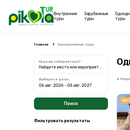
Внутренние
Зарубежные
Однодн
туры
туры
туры
Главная
Однодневные туры
Од
Куда вы собираетесь?
Найдите место или мероприятие
4
Резу
Выберите даты...
Авт
Поиск
Фильтровать результаты