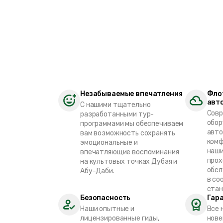
Незабываемые впечатления
Фло
авт
С нашими тщательно
Совр
разработанными тур-
обор
программами мы обеспечиваем
авто
вам возможность сохранять
комф
эмоциональные и
наши
впечатляющие воспоминания
прох
на культовых точках Дубая и
обсл
Абу-Даби.
в со
стан
Безопасность
Гар
Наши опытные и
Все 
лицензированные гиды,
нове