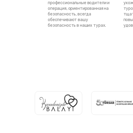
профессиональные водители и
ухож
операция, ориентированная на
туро
безопасность, всегда
тщат
обеспечивают вашу
пов
безопасность в наших турах.
удов