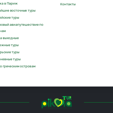
ка в Париж
Контакты
йшие восточные туры
ейские туры
зовый авиапутешествие по
нам
на выходные
ежные туры
рьские туры
невные туры
по греческим островам