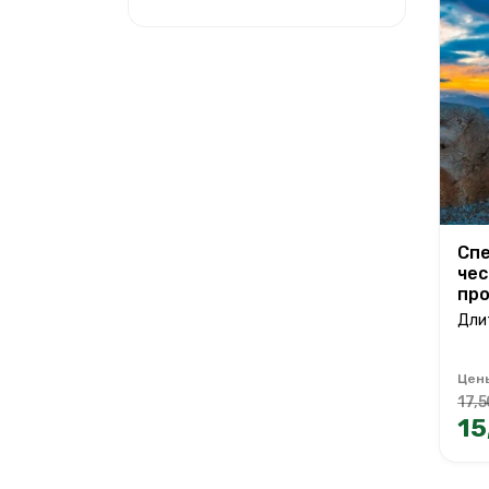
Спе
чес
про
Дли
Цен
17,5
15