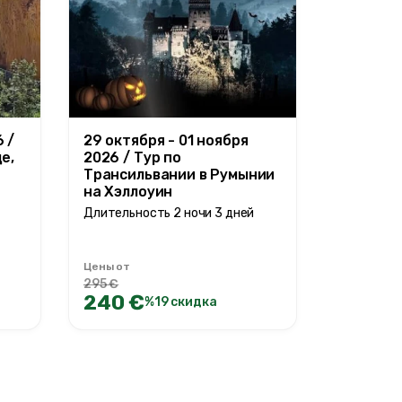
 /
29 октября - 01 ноября
е,
2026 / Тур по
Трансильвании в Румынии
на Хэллоуин
Длительность 2 ночи 3 дней
Цены от
295 €
240 €
%19 скидка