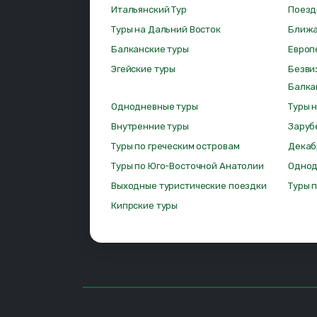
Итальянский Тур
Поезд
Туры на Дальний Восток
Ближа
Балканские туры
Европ
Эгейские туры
Безви
Балка
Однодневные туры
Туры 
Внутренние туры
Заруб
Туры по греческим островам
Декаб
Туры по Юго-Восточной Анатолии
Однод
Выходные туристические поездки
Туры 
Кипрские туры