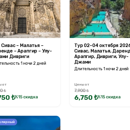
 Сивас – Малатья –
Тур 02–04 октября 2026
енде – Арапгир – Улу-
Сивас, Малатья, Даренд
ами Дивриги
Арапгир, Дивриги, Улу-
Джами
ельность 1 ночи 2 дней
Длительность 1 ночи 2 дней
ы от
Цены от
0 ₺
7,900 ₺
750 ₺
6,750 ₺
%15 скидка
%15 скидка
улярный