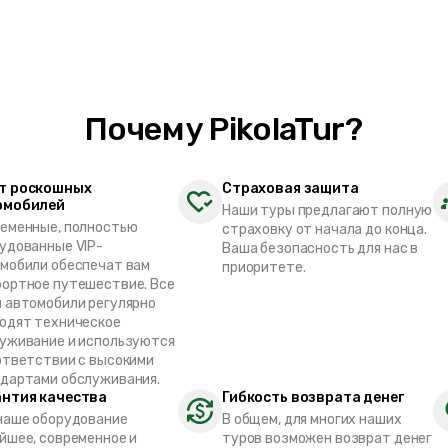
Почему PikolaTur?
т роскошных
Страховая защита
омобилей
Наши туры предлагают полную
еменные, полностью
страховку от начала до конца.
удованные VIP-
Ваша безопасность для нас в
мобили обеспечат вам
приоритете.
ортное путешествие. Все
 автомобили регулярно
одят техническое
уживание и используются
ответствии с высокими
дартами обслуживания.
антия качества
Гибкость возврата денег
наше оборудование
В общем, для многих наших
йшее, современное и
туров возможен возврат денег