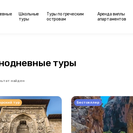
евные
Школьные
Туры по греческим
Аренда виллы
туры
островам
апартаментов
нодневные туры
льтат найден
орский тур
Бестселлер