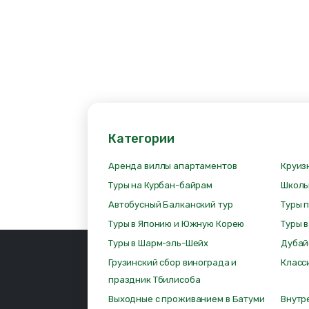
Категории
Аренда виллы апартаментов
Круиз
Туры на Курбан-байрам
Школь
Автобусный Балканский тур
Туры 
Туры в Японию и Южную Корею
Туры 
Туры в Шарм-эль-Шейх
Дубай
Грузинский сбор винограда и
Класс
праздник Тбилисоба
Выходные с проживанием в Батуми
Внутр