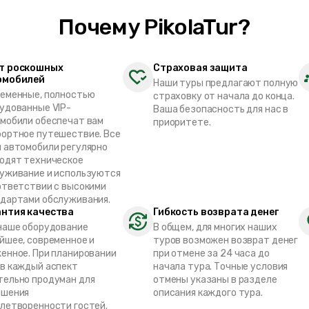
Почему PikolaTur?
т роскошных
Страховая защита
омобилей
Наши туры предлагают полную
еменные, полностью
страховку от начала до конца.
удованные VIP-
Ваша безопасность для нас в
мобили обеспечат вам
приоритете.
ортное путешествие. Все
 автомобили регулярно
одят техническое
уживание и используются
ответствии с высокими
дартами обслуживания.
антия качества
Гибкость возврата денег
наше оборудование
В общем, для многих наших
йшее, современное и
туров возможен возврат денег
енное. При планировании
при отмене за 24 часа до
в каждый аспект
начала тура. Точные условия
ельно продуман для
отмены указаны в разделе
ышения
описания каждого тура.
летворенности гостей.