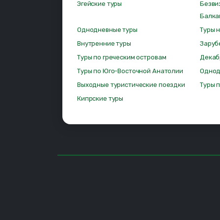
Эгейские туры
Безви
Балка
Однодневные туры
Туры 
Внутренние туры
Заруб
Туры по греческим островам
Декаб
Туры по Юго-Восточной Анатолии
Однод
Выходные туристические поездки
Туры 
Кипрские туры