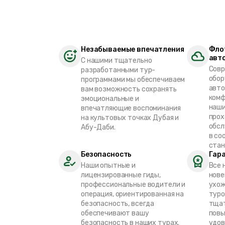
Незабываемые впечатления
Фло
авт
С нашими тщательно
Совр
разработанными тур-
обор
программами мы обеспечиваем
авто
вам возможность сохранять
комф
эмоциональные и
наши
впечатляющие воспоминания
прох
на культовых точках Дубая и
обсл
Абу-Даби.
в со
стан
Безопасность
Гар
Наши опытные и
Все 
лицензированные гиды,
нове
профессиональные водители и
ухож
операция, ориентированная на
туро
безопасность, всегда
тщат
обеспечивают вашу
пов
безопасность в наших турах.
удов