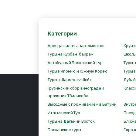
Категории
Аренда виллы апартаментов
Круиз
Туры на Курбан-байрам
Школь
Автобусный Балканский тур
Туры 
Туры в Японию и Южную Корею
Туры 
Туры в Шарм-эль-Шейх
Дубай
Грузинский сбор винограда и
Класс
праздник Тбилисоба
Выходные с проживанием в Батуми
Внутр
Итальянский Тур
Поезд
Туры на Дальний Восток
Ближа
Балканские туры
Европ