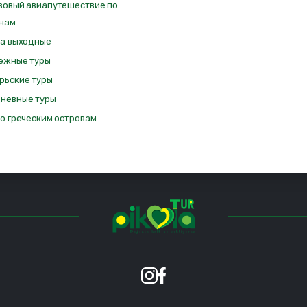
зовый авиапутешествие по
нам
на выходные
ежные туры
рьские туры
невные туры
по греческим островам