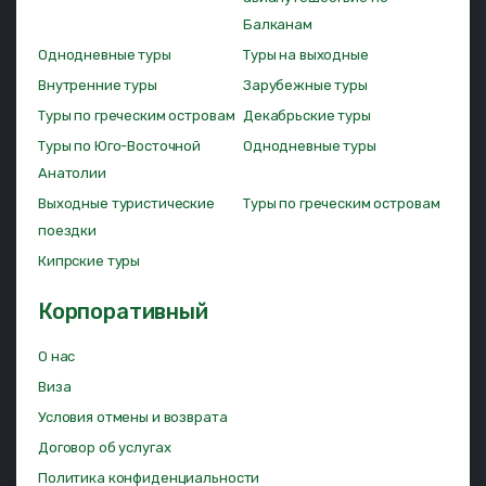
Балканам
Однодневные туры
Туры на выходные
Внутренние туры
Зарубежные туры
Туры по греческим островам
Декабрьские туры
Туры по Юго-Восточной
Однодневные туры
Анатолии
Выходные туристические
Туры по греческим островам
поездки
Кипрские туры
Корпоративный
О нас
Виза
Условия отмены и возврата
Договор об услугах
Политика конфиденциальности