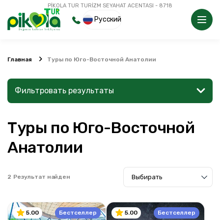
PİKOLA TUR TURİZM SEYAHAT ACENTASI - 8718
Русский
Главная
Туры по Юго-Восточной Анатолии
Фильтровать результаты
Туры по Юго-Восточной
Найдите место или мероприятие
Анатолии
2
Результат найден
Поиск
Бестселлер
Бестселлер
5.00
5.00