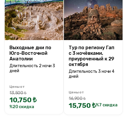
Ценовой диапазон
0TRY
200000 TRY +
Длительность тура
Выходные дни по
Тур по региону Гап
Юго-Восточной
1 ночи 2 дней
с 3 ночёвками,
Анатолии
приуроченный к 29
1 ночи 2 дней
октября
Длительность 2 ночи 3
2 ночи 3 дней
дней
Длительность 3 ночи 4
дней
2 ночи 4 дней
2 ночи 3 дней
Цены от
3 ночи 4 дней
Цены от
13,500 ₺
10,750 ₺
16,900 ₺
3 ночи 5 дней
15,750 ₺
%7 скидка
%20 скидка
4 ночи 5 дней
5 ночи 6 дней
9 ночи 10 дней