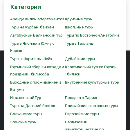
Категории
Аренда виллы апартаментов
Круизные туры
Туры на Курбан-байрам
Школьные туры
Автобусный Балканский тур
Туры по Восточной Анатолии
Туры в Японию и Южную
Туры в Тайланд
Корею
Туры в Шарм-эль-Шейх
Дубайские туры
Грузинский сбор винограда и
Классический тур по Грузии
праздник Тбилисоба
Тбилиси
Выходные с проживанием в
Внутренние культурные туры
Батуми
Итальянский Тур
Поездка в Париж
Туры на Дальний Восток
Ближайшие восточные туры
Балканские туры
Европейские туры
Эгейские туры
Безвизовый
авиапутешествие по