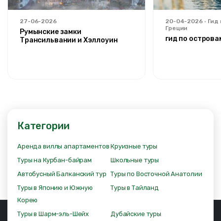
27-06-2026
20-04-2026
Гид
Греции
Румынские замки
гид по острова
Трансильвании и Хэллоуин
Категории
Аренда виллы апартаментов
Круизные туры
Туры на Курбан-байрам
Школьные туры
Автобусный Балканский тур
Туры по Восточной Анатолии
Туры в Японию и Южную
Туры в Тайланд
Корею
Туры в Шарм-эль-Шейх
Дубайские туры