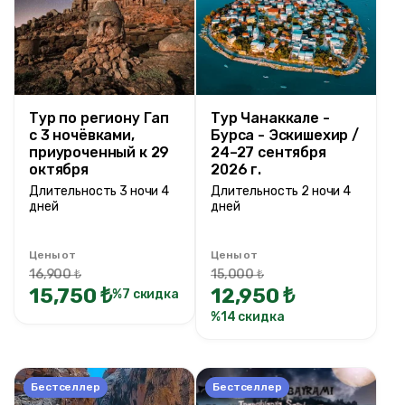
Тур по региону Гап
Тур Чанаккале -
с 3 ночёвками,
Бурса - Эскишехир /
приуроченный к 29
24–27 сентября
октября
2026 г.
Длительность 3 ночи 4
Длительность 2 ночи 4
дней
дней
Цены от
Цены от
16,900 ₺
15,000 ₺
15,750 ₺
12,950 ₺
%7 скидка
%14 скидка
Бестселлер
Бестселлер