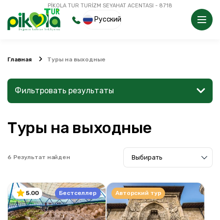
PİKOLA TUR TURİZM SEYAHAT ACENTASI - 8718
Русский
Главная
Туры на выходные
Фильтровать результаты
Туры на выходные
Найдите место или мероприятие
6
Результат найден
Поиск
Бестселлер
Авторский тур
5.00