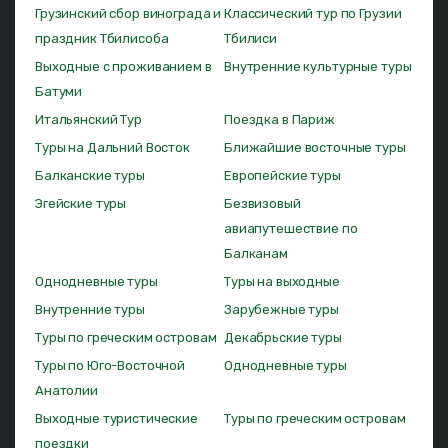
Грузинский сбор винограда и
Классический тур по Грузии
праздник Тбилисоба
Тбилиси
Выходные с проживанием в
Внутренние культурные туры
Батуми
Итальянский Тур
Поездка в Париж
Туры на Дальний Восток
Ближайшие восточные туры
Балканские туры
Европейские туры
Эгейские туры
Безвизовый
авиапутешествие по
Балканам
Однодневные туры
Туры на выходные
Внутренние туры
Зарубежные туры
Туры по греческим островам
Декабрьские туры
Туры по Юго-Восточной
Однодневные туры
Анатолии
Выходные туристические
Туры по греческим островам
поездки