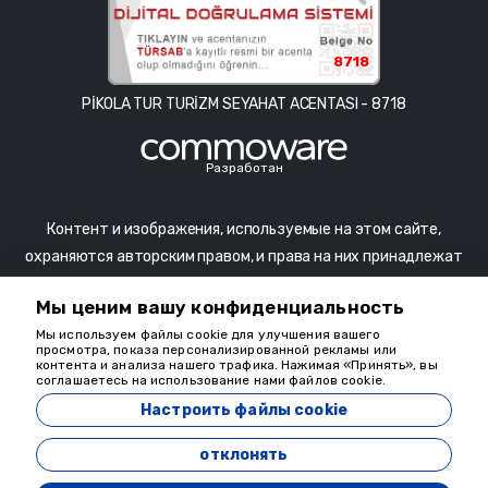
8718
PİKOLA TUR TURİZM SEYAHAT ACENTASI - 8718
Разработан
Контент и изображения, используемые на этом сайте,
охраняются авторским правом, и права на них принадлежат
соответствующим владельцам. Использование контента и
Мы ценим вашу конфиденциальность
изображений на этом сайте осуществляется в целях
Мы используем файлы cookie для улучшения вашего
продвижения произведений и не означает одобрение со
просмотра, показа персонализированной рекламы или
стороны художника. Несанкционированное использование
контента и анализа нашего трафика. Нажимая «Принять», вы
соглашаетесь на использование нами файлов cookie.
запрещено и может повлечь за собой начало судебного
Настроить файлы cookie
разбирательства.
отклонять