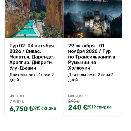
Тур 02–04 октября
29 октября - 01
2026 / Сивас,
ноября 2026 / Тур
Малатья, Даренде,
по Трансильвании в
Арапгир, Дивриги,
Румынии на
Улу-Джами
Хэллоуин
Длительность 1 ночи 2
Длительность 2 ночи 3
дней
дней
Цены от
Цены от
295 €
7,900 ₺
240 €
6,750 ₺
%19 скидка
%15 скидка