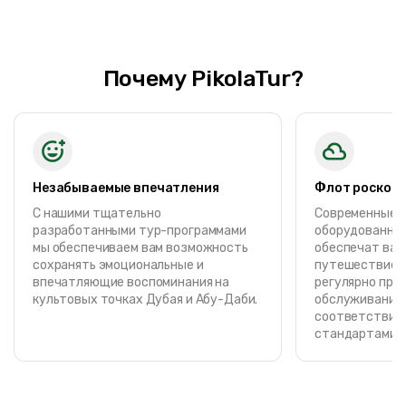
Почему PikolaTur?
Незабываемые впечатления
Флот роскош
С нашими тщательно
Современные, 
разработанными тур-программами
оборудованные
мы обеспечиваем вам возможность
обеспечат вам
сохранять эмоциональные и
путешествие. 
впечатляющие воспоминания на
регулярно про
культовых точках Дубая и Абу-Даби.
обслуживание 
соответствии 
стандартами о