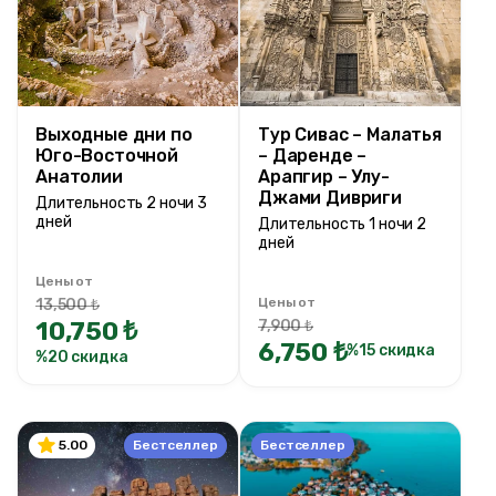
Ценовой диапазон
0TRY
200000 TRY +
Выходные дни по
Тур Сивас – Малатья
Юго-Восточной
– Даренде –
Длительность тура
Анатолии
Арапгир – Улу-
Джами Дивриги
1 ночи 2 дней
Длительность 2 ночи 3
дней
Длительность 1 ночи 2
1 ночи 2 дней
дней
2 ночи 3 дней
Цены от
2 ночи 4 дней
Цены от
13,500 ₺
2 ночи 3 дней
10,750 ₺
7,900 ₺
6,750 ₺
3 ночи 4 дней
%15 скидка
%20 скидка
3 ночи 5 дней
4 ночи 5 дней
5 ночи 6 дней
Бестселлер
Бестселлер
5.00
9 ночи 10 дней