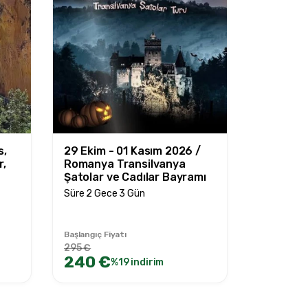
s,
29 Ekim - 01 Kasım 2026 /
r,
Romanya Transilvanya
Şatolar ve Cadılar Bayramı
Süre 2 Gece 3 Gün
Başlangıç Fiyatı
295 €
240 €
%19 indirim