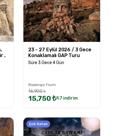
,
23 - 27 Eylül 2026 / 3 Gece
r ,
Konaklamalı GAP Turu
Süre 3 Gece 4 Gün
Başlangıç Fiyatı
16,900 ₺
15,750 ₺
%7 indirim
Çok Satan