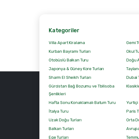
Kategoriler
Villa Apart Kiralama
Gemi T
Kurban Bayramı Turları
Okul Tu
Otobüslü Balkan Turu
Doğu A
Japonya & Güney Kore Turları
Tayland
Sharm El Sheikh Turları
Dubai T
Gürcistan Bağ Bozumu ve Tbilisoba
Klasikl
Şenlikleri
Hafta Sonu Konaklamalı Batum Turu
Yurtiçi
İtalya Turu
Paris 
Uzak Doğu Turları
Orta D
Balkan Turları
Avrupa
Ege Turları
Temmuz