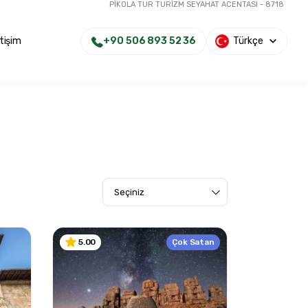
PİKOLA TUR TURİZM SEYAHAT ACENTASI - 8718
+90 506 893 52 36
Türkçe
etişim
Çok Satan
5.00