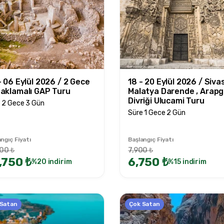
- 06 Eylül 2026 / 2 Gece
18 - 20 Eylül 2026 / Sivas
aklamalı GAP Turu
Malatya Darende , Arapgi
Divriği Ulucami Turu
 2 Gece 3 Gün
Süre 1 Gece 2 Gün
ngıç Fiyatı
Başlangıç Fiyatı
00 ₺
7,900 ₺
,750 ₺
6,750 ₺
%20 indirim
%15 indirim
 Satan
Çok Satan