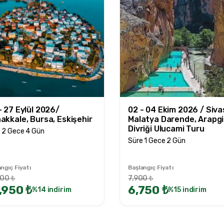
- 27 Eylül 2026/
02 - 04 Ekim 2026 / Siva
akkale, Bursa, Eskişehir
Malatya Darende, Arapgi
Divriği Ulucami Turu
 2 Gece 4 Gün
Süre 1 Gece 2 Gün
ngıç Fiyatı
Başlangıç Fiyatı
000 ₺
7,900 ₺
,950 ₺
6,750 ₺
%14 indirim
%15 indirim