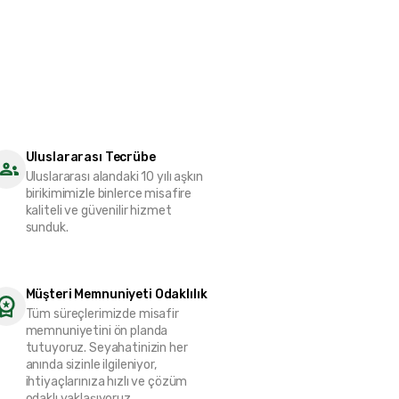
Uluslararası Tecrübe
Uluslararası alandaki 10 yılı aşkın
birikimimizle binlerce misafire
kaliteli ve güvenilir hizmet
sunduk.
Müşteri Memnuniyeti Odaklılık
Tüm süreçlerimizde misafir
memnuniyetini ön planda
tutuyoruz. Seyahatinizin her
anında sizinle ilgileniyor,
ihtiyaçlarınıza hızlı ve çözüm
odaklı yaklaşıyoruz.