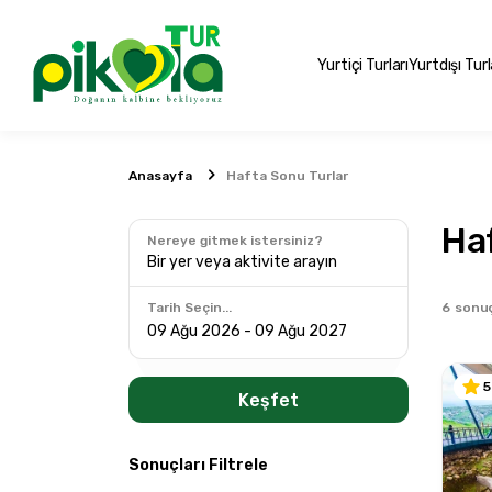
Yurtiçi Turları
Yurtdışı Turl
Anasayfa
Hafta Sonu Turlar
Ha
Nereye gitmek istersiniz?
Bir yer veya aktivite arayın
6
sonu
Tarih Seçin...
5
Keşfet
Sonuçları Filtrele