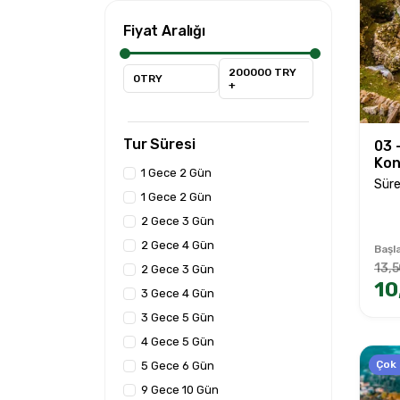
Fiyat Aralığı
200000 TRY
0TRY
+
Tur Süresi
03 
Kon
1 Gece 2 Gün
Süre
1 Gece 2 Gün
2 Gece 3 Gün
2 Gece 4 Gün
Başla
13,5
2 Gece 3 Gün
10
3 Gece 4 Gün
3 Gece 5 Gün
4 Gece 5 Gün
Çok
5 Gece 6 Gün
9 Gece 10 Gün