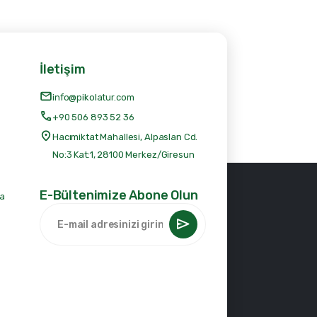
İletişim
info@pikolatur.com
+90 506 893 52 36
Hacımiktat Mahallesi, Alpaslan Cd.
No:3 Kat:1, 28100 Merkez/Giresun
E-Bültenimize Abone Olun
da