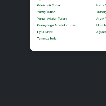
Günübirlik Turlar
Hafta 
Yurtiçi Turları
Yurtdış
Yunan Adaları Turları
Aralık 
Güneydoğu Anadolu Turları
Ekim Tu
Eylül Turları
Ağusto
Temmuz Turları