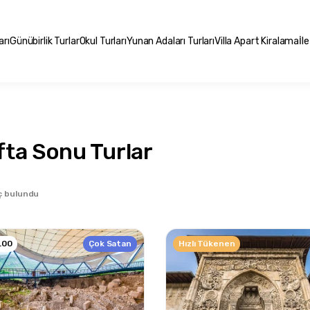
arı
Günübirlik Turlar
Okul Turları
Yunan Adaları Turları
Villa Apart Kiralama
İl
fta Sonu Turlar
ç bulundu
Çok Satan
Hızlı Tükenen
.00