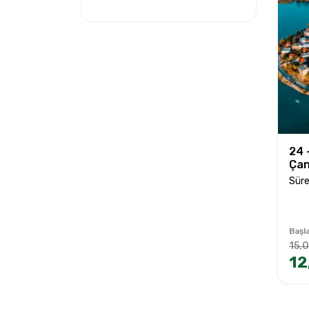
24 
Çan
Süre
Başla
15,
12