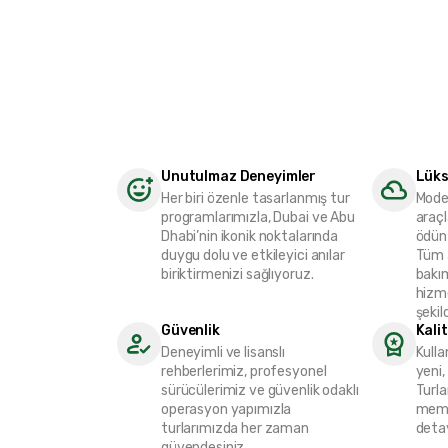
Unutulmaz Deneyimler
Lüks
Her biri özenle tasarlanmış tur
Mode
programlarımızla, Dubai ve Abu
araç
Dhabi’nin ikonik noktalarında
ödün
duygu dolu ve etkileyici anılar
Tüm a
biriktirmenizi sağlıyoruz.
bakı
hizm
şekil
Güvenlik
Kali
Deneyimli ve lisanslı
Kull
rehberlerimiz, profesyonel
yeni,
sürücülerimiz ve güvenlik odaklı
Turla
operasyon yapımızla
memn
turlarımızda her zaman
detay
güvendesiniz.