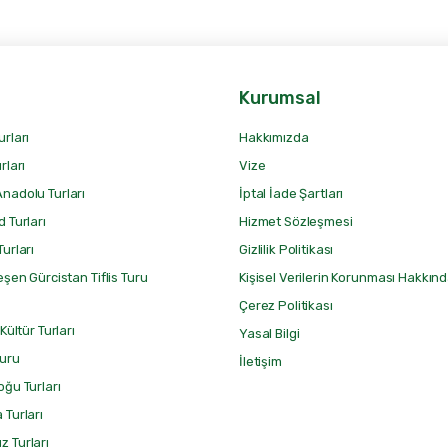
Kurumsal
urları
Hakkımızda
rları
Vize
nadolu Turları
İptal İade Şartları
 Turları
Hizmet Sözleşmesi
urları
Gizlilik Politikası
eşen Gürcistan Tiflis Turu
Kişisel Verilerin Korunması Hakkın
Çerez Politikası
 Kültür Turları
Yasal Bilgi
Turu
İletişim
oğu Turları
 Turları
 Turları