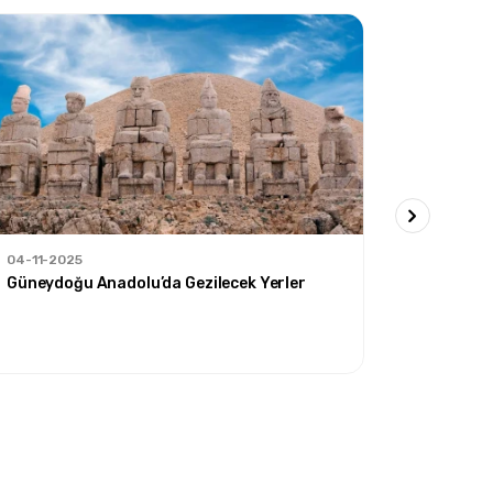
04-11-2025
30-09-20
Güneydoğu Anadolu’da Gezilecek Yerler
Doğu Ana