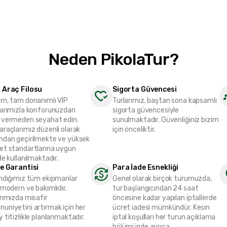
Neden PikolaTur?
 Araç Filosu
Sigorta Güvencesi
rn, tam donanımlı VIP
Turlarımız, baştan sona kapsamlı
larımızla konforunuzdan
sigorta güvencesiyle
 vermeden seyahat edin.
sunulmaktadır. Güvenliğiniz bizim
raçlarımız düzenli olarak
için önceliktir.
mdan geçirilmekte ve yüksek
et standartlarına uygun
de kullanılmaktadır.
te Garantisi
Para İade Esnekliği
andığımız tüm ekipmanlar
Genel olarak birçok turumuzda,
 modern ve bakımlıdır.
tur başlangıcından 24 saat
rımızda misafir
öncesine kadar yapılan iptallerde
uniyetini artırmak için her
ücret iadesi mümkündür. Kesin
 titizlikle planlanmaktadır.
iptal koşulları her turun açıklama
bölümünde ayrıca