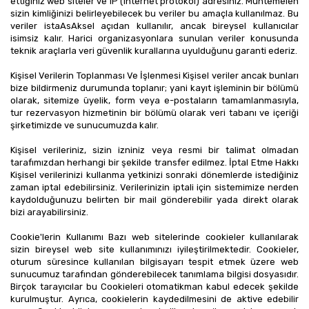
ettiğiniz web siteler ve IP (internet protokol) adresiniz. Muhtemelen 
sizin kimliğinizi belirleyebilecek bu veriler bu amaçla kullanılmaz. Bu 
veriler istaAsAksel açıdan kullanılır, ancak bireysel kullanıcılar 
isimsiz kalır. Harici organizasyonlara sunulan veriler konusunda 
teknik araçlarla veri güvenlik kurallarına uyulduğunu garanti ederiz.
Kişisel Verilerin Toplanması Ve İşlenmesi Kişisel veriler ancak bunları 
bize bildirmeniz durumunda toplanır; yani kayıt işleminin bir bölümü 
olarak, sitemize üyelik, form veya e-postaların tamamlanmasıyla, 
tur rezervasyon hizmetinin bir bölümü olarak veri tabanı ve içeriği 
şirketimizde ve sunucumuzda kalır.
Kişisel verileriniz, sizin izniniz veya resmi bir talimat olmadan 
tarafımızdan herhangi bir şekilde transfer edilmez. İptal Etme Hakkı 
Kişisel verilerinizi kullanma yetkinizi sonraki dönemlerde istediğiniz 
zaman iptal edebilirsiniz. Verilerinizin iptali için sistemimize nerden 
kaydolduğunuzu belirten bir mail gönderebilir yada direkt olarak 
bizi arayabilirsiniz.
Cookie'lerin Kullanımı Bazı web sitelerinde cookieler kullanılarak 
sizin bireysel web site kullanımınızı iyileştirilmektedir. Cookieler, 
oturum süresince kullanılan bilgisayarı tespit etmek üzere web 
sunucumuz tarafından gönderebilecek tanımlama bilgisi dosyasıdır. 
Birçok tarayıcılar bu Cookieleri otomatikman kabul edecek şekilde 
kurulmuştur. Ayrıca, cookielerin kaydedilmesini de aktive edebilir 