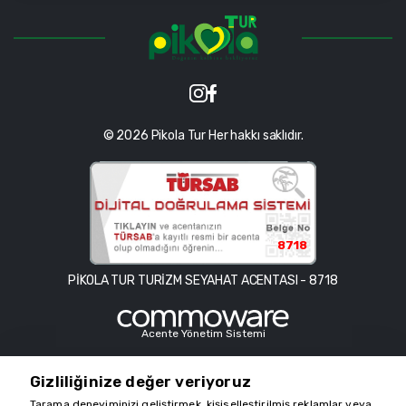
© 2026 Pikola Tur Her hakkı saklıdır.
8718
PİKOLA TUR TURİZM SEYAHAT ACENTASI - 8718
Acente Yönetim Sistemi
Gizliliğinize değer veriyoruz
Bu sitede kullanılan içerik ve görseller telif hakkıyla korunmaktadır
Tarama deneyiminizi geliştirmek, kişiselleştirilmiş reklamlar veya