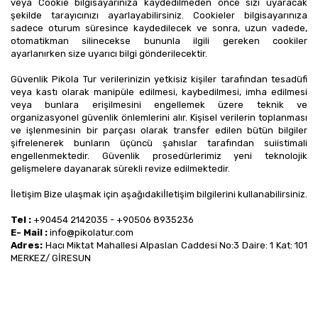
veya Cookie bilgisayarınıza kaydedilmeden önce sizi uyaracak 
şekilde tarayıcınızı ayarlayabilirsiniz. Cookieler bilgisayarınıza 
sadece oturum süresince kaydedilecek ve sonra, uzun vadede, 
otomatikman silinecekse bununla ilgili gereken cookiler 
ayarlanırken size uyarıcı bilgi gönderilecektir.
Güvenlik Pikola Tur verilerinizin yetkisiz kişiler tarafından tesadüfi 
veya kastı olarak manipüle edilmesi, kaybedilmesi, imha edilmesi 
veya bunlara erişilmesini engellemek üzere teknik ve 
organizasyonel güvenlik önlemlerini alır. Kişisel verilerin toplanması 
ve işlenmesinin bir parçası olarak transfer edilen bütün bilgiler 
şifrelenerek bunların üçüncü şahıslar tarafından suiistimali 
engellenmektedir. Güvenlik prosedürlerimiz yeni teknolojik 
gelişmelere dayanarak sürekli revize edilmektedir.
İletişim Bize ulaşmak için aşağıdakiİletişim bilgilerini kullanabilirsiniz.
Tel :
 +90454 2142035 - +90506 8935236
E- Mail :
info@pikolatur.com
Adres:
 Hacı Miktat Mahallesi Alpaslan Caddesi No:3 Daire: 1 Kat: 101 
MERKEZ/ GİRESUN 