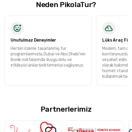
Neden PikolaTur?
Unutulmaz Deneyimler
Lüks Araç Fil
Her biri özenle tasarlanmış tur
Modern, tam don
programlarımızla, Dubai ve Abu Dhabi’nin
konforunuzdan
ikonik noktalarında duygu dolu ve
seyahat edin. T
etkileyici anılar biriktirmenizi sağlıyoruz.
olarak bakımdan
hizmet standart
kullanılmaktadır
Partnerlerimiz