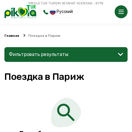
PİKOLA TUR TURİZM SEYAHAT ACENTASI - 8718
Русский
Главная
Поездка в Париж
Фильтровать результаты
Поездка в Париж
Найдите место или мероприятие
Поиск