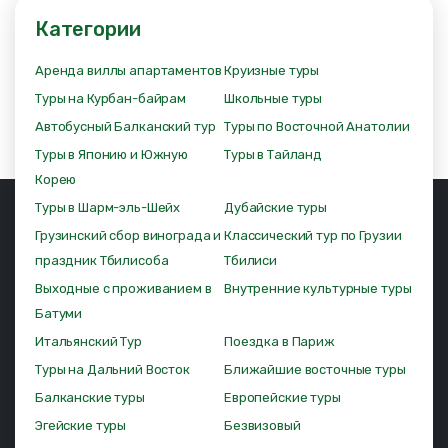
Категории
Аренда виллы апартаментов
Круизные туры
Туры на Курбан-байрам
Школьные туры
Автобусный Балканский тур
Туры по Восточной Анатолии
Туры в Японию и Южную
Туры в Тайланд
Корею
Туры в Шарм-эль-Шейх
Дубайские туры
Грузинский сбор винограда и
Классический тур по Грузии
праздник Тбилисоба
Тбилиси
Выходные с проживанием в
Внутренние культурные туры
Батуми
Итальянский Тур
Поездка в Париж
Туры на Дальний Восток
Ближайшие восточные туры
Балканские туры
Европейские туры
Эгейские туры
Безвизовый