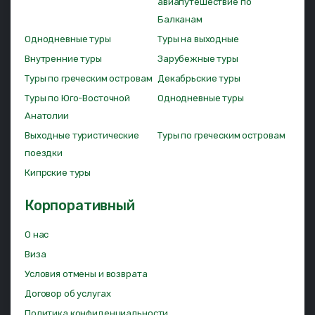
авиапутешествие по
Балканам
Однодневные туры
Туры на выходные
Внутренние туры
Зарубежные туры
Туры по греческим островам
Декабрьские туры
Туры по Юго-Восточной
Однодневные туры
Анатолии
Выходные туристические
Туры по греческим островам
поездки
Кипрские туры
Корпоративный
О нас
Виза
Условия отмены и возврата
Договор об услугах
Политика конфиденциальности