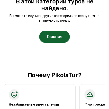
В этой категории туров не
Ценовой диапазон
найдено.
Вы можете изучить другие категории или вернуться на
0TRY
200000 TRY +
главную страницу.
Длительность тура
Главная
1 ночи 2 дней
1 ночи 2 дней
2 ночи 3 дней
2 ночи 4 дней
2 ночи 3 дней
Почему PikolaTur?
3 ночи 4 дней
3 ночи 5 дней
4 ночи 5 дней
5 ночи 6 дней
9 ночи 10 дней
Незабываемые впечатления
Флот роскош