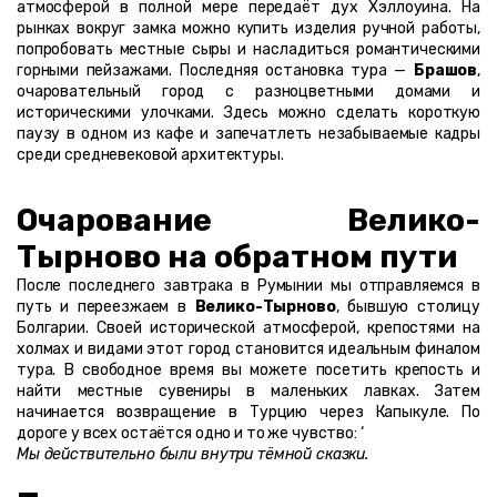
атмосферой в полной мере передаёт дух Хэллоуина. На 
рынках вокруг замка можно купить изделия ручной работы, 
попробовать местные сыры и насладиться романтическими 
горными пейзажами. Последняя остановка тура — 
Брашов
, 
очаровательный город с разноцветными домами и 
историческими улочками. Здесь можно сделать короткую 
паузу в одном из кафе и запечатлеть незабываемые кадры 
среди средневековой архитектуры.
Очарование Велико-
Тырново на обратном пути
После последнего завтрака в Румынии мы отправляемся в 
путь и переезжаем в 
Велико-Тырново
, бывшую столицу 
Болгарии. Своей исторической атмосферой, крепостями на 
холмах и видами этот город становится идеальным финалом 
тура. В свободное время вы можете посетить крепость и 
найти местные сувениры в маленьких лавках. Затем 
начинается возвращение в Турцию через Капыкуле. По 
дороге у всех остаётся одно и то же чувство: ‘
Мы действительно были внутри тёмной сказки.