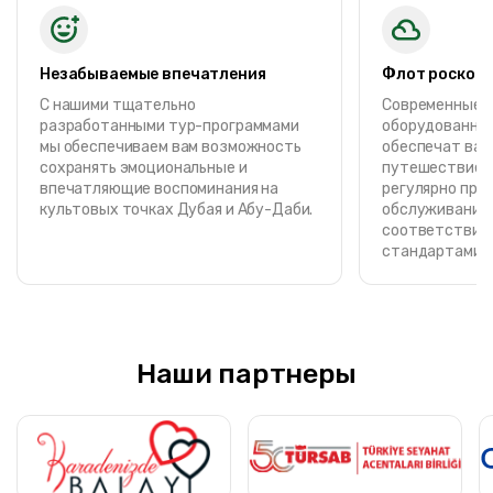
Незабываемые впечатления
Флот роскош
С нашими тщательно
Современные, 
разработанными тур-программами
оборудованные
мы обеспечиваем вам возможность
обеспечат вам
сохранять эмоциональные и
путешествие. 
впечатляющие воспоминания на
регулярно про
культовых точках Дубая и Абу-Даби.
обслуживание 
соответствии 
стандартами о
Наши партнеры