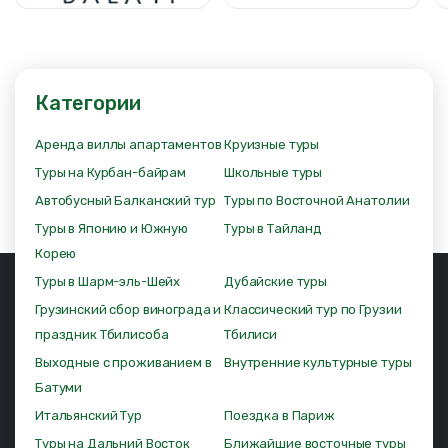
Категории
Аренда виллы апартаментов
Круизные туры
Туры на Курбан-байрам
Школьные туры
Автобусный Балканский тур
Туры по Восточной Анатолии
Туры в Японию и Южную
Туры в Тайланд
Корею
Туры в Шарм-эль-Шейх
Дубайские туры
Грузинский сбор винограда и
Классический тур по Грузии
праздник Тбилисоба
Тбилиси
Выходные с проживанием в
Внутренние культурные туры
Батуми
Итальянский Тур
Поездка в Париж
Туры на Дальний Восток
Ближайшие восточные туры