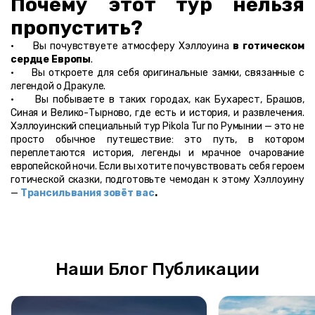
Почему этот тур нельзя 
пропустить?
·     Вы почувствуете атмосферу Хэллоуина 
в готическом 
сердце Европы
.
·     Вы откроете для себя оригинальные замки, связанные с 
легендой о Дракуле.
·     Вы побываете в таких городах, как Бухарест, Брашов, 
Синая и Велико-Тырново, где есть и история, и развлечения. 
Хэллоуинский специальный тур Pikola Tur по Румынии — это не 
просто обычное путешествие: это путь, в котором 
переплетаются история, легенды и мрачное очарование 
европейской ночи. Если вы хотите почувствовать себя героем 
готической сказки, подготовьте чемодан к этому Хэллоуину 
— 
Трансильвания зовёт вас
.
Наши Блог Публикации