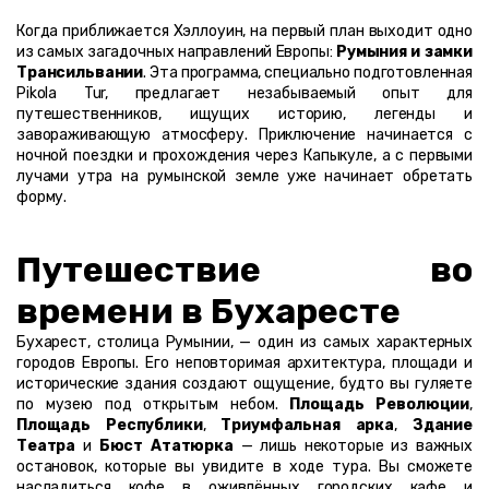
Когда приближается Хэллоуин, на первый план выходит одно 
из самых загадочных направлений Европы: 
Румыния и замки 
Трансильвании
. Эта программа, специально подготовленная 
Pikola Tur, предлагает незабываемый опыт для 
путешественников, ищущих историю, легенды и 
завораживающую атмосферу. Приключение начинается с 
ночной поездки и прохождения через Капыкуле, а с первыми 
лучами утра на румынской земле уже начинает обретать 
форму.
Путешествие во 
времени в Бухаресте
Бухарест, столица Румынии, — один из самых характерных 
городов Европы. Его неповторимая архитектура, площади и 
исторические здания создают ощущение, будто вы гуляете 
по музею под открытым небом. 
Площадь Революции
, 
Площадь Республики
, 
Триумфальная арка
, 
Здание 
Театра
 и 
Бюст Ататюрка
 — лишь некоторые из важных 
остановок, которые вы увидите в ходе тура. Вы сможете 
насладиться кофе в оживлённых городских кафе и 