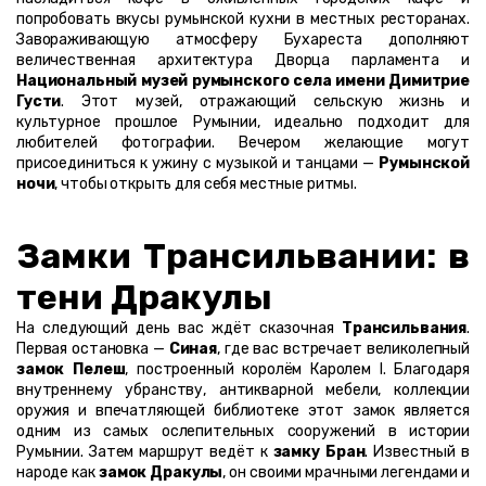
попробовать вкусы румынской кухни в местных ресторанах. 
Завораживающую атмосферу Бухареста дополняют 
величественная архитектура Дворца парламента и 
Национальный музей румынского села имени Димитрие 
Густи
. Этот музей, отражающий сельскую жизнь и 
культурное прошлое Румынии, идеально подходит для 
любителей фотографии. Вечером желающие могут 
присоединиться к ужину с музыкой и танцами — 
Румынской 
ночи
, чтобы открыть для себя местные ритмы.
Замки Трансильвании: в 
тени Дракулы
На следующий день вас ждёт сказочная 
Трансильвания
. 
Первая остановка — 
Синая
, где вас встречает великолепный 
замок Пелеш
, построенный королём Каролем I. Благодаря 
внутреннему убранству, антикварной мебели, коллекции 
оружия и впечатляющей библиотеке этот замок является 
одним из самых ослепительных сооружений в истории 
Румынии. Затем маршрут ведёт к 
замку Бран
. Известный в 
народе как 
замок Дракулы
, он своими мрачными легендами и 