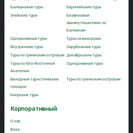
Балканские туры
Европейские туры
Эгейские туры
Безвизовый
авиапутешествие по
Балканам
Однодневные туры
Туры на выходные
Внутренние туры
Зарубежные туры
Туры по греческим островам
Декабрьские туры
Туры по Юго-Восточной
Однодневные туры
Анатолии
Выходные туристические
Туры по греческим островам
поездки
Кипрские туры
Корпоративный
О нас
Виза