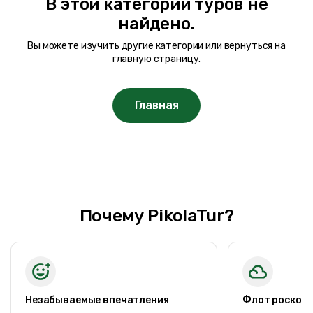
В этой категории туров не
Ценовой диапазон
найдено.
Вы можете изучить другие категории или вернуться на
0TRY
200000 TRY +
главную страницу.
Длительность тура
Главная
1 ночи 2 дней
1 ночи 2 дней
2 ночи 3 дней
2 ночи 4 дней
2 ночи 3 дней
Почему PikolaTur?
3 ночи 4 дней
3 ночи 5 дней
4 ночи 5 дней
5 ночи 6 дней
9 ночи 10 дней
Незабываемые впечатления
Флот роскош