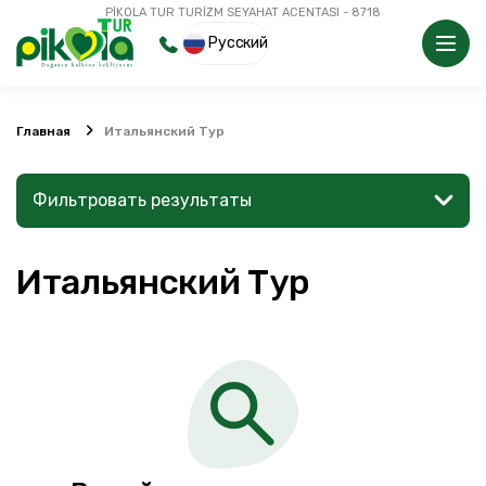
PİKOLA TUR TURİZM SEYAHAT ACENTASI - 8718
Русский
Главная
Итальянский Тур
Фильтровать результаты
Итальянский Тур
Найдите место или мероприятие
Поиск