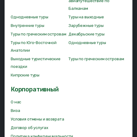
авиапутешествие по
Балканам
Однодневные туры
Туры на выходные
Внутренние туры
Зарубежные туры
Туры по греческим островам
Декабрьские туры
Туры по Юго-Восточной
Однодневные туры
Анатолии
Выходные туристические
Туры по греческим островам
поездки
Кипрские туры
Корпоративный
О нас
Виза
Условия отмены и возврата
Договор об услугах
Политика конфиденциальности