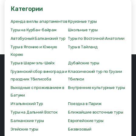
Категории
Аренда виллы апартаментов
Круизные туры
Туры на Курбан-байрам
Школьные туры
Автобусный Балканский тур
Туры по Восточной Анатолии
Туры в Японию и Южную
Туры в Тайланд
Корею
Туры в Шарм-эль-Шейх
Дубайские туры
Грузинский сбор винограда и
Классический тур по Грузии
праздник Тбилисоба
Тбилиси
Выходные с проживанием в
Внутренние культурные туры
Батуми
Итальянский Тур
Поездка в Париж
Туры на Дальний Восток
Ближайшие восточные туры
Балканские туры
Европейские туры
Эгейские туры
Безвизовый