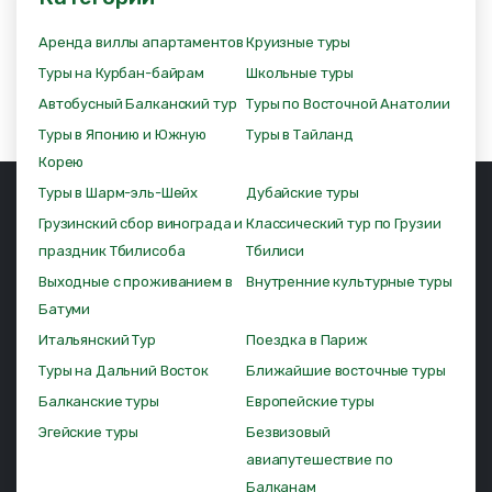
Аренда виллы апартаментов
Круизные туры
Туры на Курбан-байрам
Школьные туры
Автобусный Балканский тур
Туры по Восточной Анатолии
Туры в Японию и Южную
Туры в Тайланд
Корею
Туры в Шарм-эль-Шейх
Дубайские туры
Грузинский сбор винограда и
Классический тур по Грузии
праздник Тбилисоба
Тбилиси
Выходные с проживанием в
Внутренние культурные туры
Батуми
Итальянский Тур
Поездка в Париж
Туры на Дальний Восток
Ближайшие восточные туры
Балканские туры
Европейские туры
Эгейские туры
Безвизовый
авиапутешествие по
Балканам