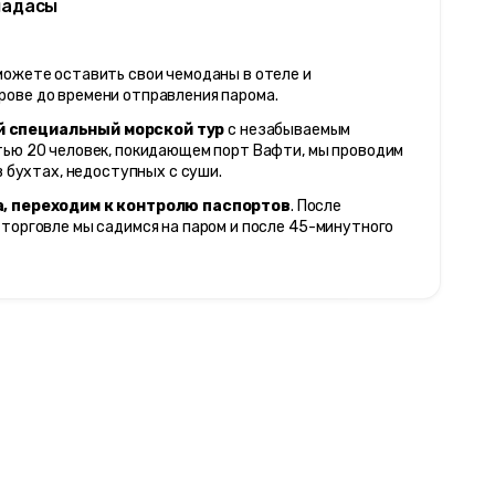
шадасы
ожете оставить свои чемоданы в отеле и 
ове до времени отправления парома.
 специальный морской тур
 с незабываемым 
тью 20 человек, покидающем порт Вафти, мы проводим 
в бухтах, недоступных с суши.
а, переходим к контролю паспортов
. После 
торговле мы садимся на паром и после 45-минутного 