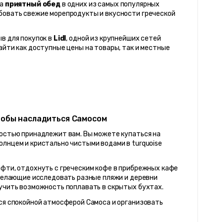
а 
приятный обед
 в одних из самых популярных 
бовать свежие морепродукты и вкусности греческой 
в для покупок в 
Lidl
, одной из крупнейших сетей 
айти как доступные цены на товары, так и местные 
чтобы насладиться Самосом
остью принадлежит вам. Вы можете купаться на 
лнцем и кристально чистыми водами в turquoise 
фти, отдохнуть с греческим кофе в прибрежных кафе 
 желающие исследовать разные пляжи и деревни 
лучить возможность поплавать в скрытых бухтах.
ся спокойной атмосферой Самоса и организовать 