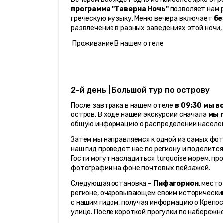
программа "Таверна Ночь"
 позволяет нам 
греческую музыку. Меню вечера включает 
бе
развлечение в разных заведениях этой ночи,
 Проживание В нашем отеле
2-й день | Большой тур по острову
После завтрака в нашем отеле 
в 09:30 мы в
остров. В ходе нашей экскурсии сначала 
мы 
общую информацию о распределении населенн
Затем мы направляемся к одной из самых фот
наш гид проведет нас по региону и поделитс
Гости могут насладиться turquoise морем, пр
фотографии на фоне почтовых пейзажей.
Следующая остановка – 
Пифагорион
, мест
регионе, очаровывающем своим историческим
с нашим гидом, получая информацию о Крепос
улице. После короткой прогулки по набережн