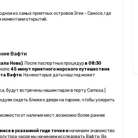
дном из самых приятных островов Эгеи - Самосе, где 
ся моментами открытий.
ание Вафти
кала Нова)
. После паспортных процедур 
в 08:30 
около 
45 минут приятного морского путешествия
та Вафти
. На некоторые даты наш гид может 
а, будут встречены нашим гидом в порту Сamosа.)
ндуем сидеть ближе к двери на пароме, чтобы ускорить 
ависимости от наличия мест, возможно более раннее 
емся в указанной гиде точке и
 начинаем знакомство 
полутора часов мы начинаем исследовать Вафти. Во 