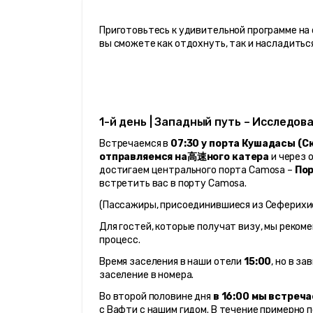
Приготовьтесь к удивительной программе на о
вы сможете как отдохнуть, так и насладить
1-й день | Западный путь – Исследов
Встречаемся в 
07:30 у порта Кушадасы (С
отправляемся на高速ного катера
 и через 
достигаем центрального порта Сamosа – 
Пор
встретить вас в порту Сamosа.
(Пассажиры, присоединившиеся из Сеферихис
Для гостей, которые получат визу, мы рекоме
процесс.
Время заселения в наши отели 
15:00
, но в з
заселение в номера.
Во второй половине дня 
в 16:00 мы встреча
с Вафти с нашим гидом. В течение примерно 