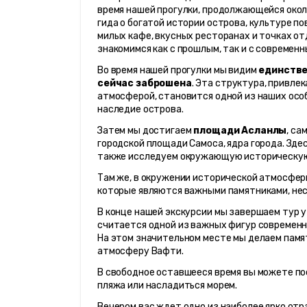
время нашей прогулки, продолжающейся окол
гида о богатой истории острова, культуре п
милых кафе, вкусных ресторанах и точках отд
знакомимся как с прошлым, так и с современ
Во время нашей прогулки мы видим 
единстве
сейчас заброшена
. Эта структура, привле
атмосферой, становится одной из наших осо
наследие острова.
Затем мы достигаем 
площади Асланлы
, са
городской площади Самоса, ядра города. Здес
также исследуем окружающую историческую
Там же, в окружении исторической атмосфер
которые являются важными памятниками, не
В конце нашей экскурсии мы завершаем тур у
считается одной из важных фигур современно
На этом значительном месте мы делаем памя
атмосферу Вафти.
В свободное оставшееся время вы можете пос
пляжа или насладиться морем.
Вечером вас ждет одно из наиболее ярко от