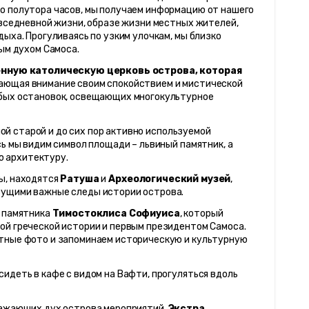
о полутора часов, мы получаем информацию от нашего 
овседневной жизни, образе жизни местных жителей, 
ыха. Прогуливаясь по узким улочкам, мы близко 
ным духом Самоса.
нную католическую церковь острова, которая 
кающая внимание своим спокойствием и мистической 
бых остановок, освещающих многокультурное 
мой старой и до сих пор активно используемой 
ь мы видим символ площади – львиный памятник, а 
 архитектуру. 
ы, находятся 
Ратуша
 и 
Археологический музей
, 
сущими важные следы истории острова.
 памятника 
Тимостоклиса Софиуиса
, который 
й греческой истории и первым президентом Самоса. 
тные фото и запоминаем историческую и культурную 
идеть в кафе с видом на Вафти, прогуляться вдоль 
ражающих дух острова мероприятий. 
Экстра 