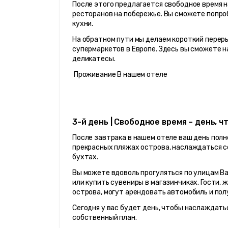
После этого предлагается свободное время н
ресторанов на побережье. Вы сможете попро
кухни.
На обратном пути мы делаем короткий переры
супермаркетов в Европе. Здесь вы сможете н
деликатесы.
 Проживание В нашем отеле
3-й день | Свободное время – день, 
После завтрака в нашем отеле ваш день полн
прекрасных пляжах острова, наслаждаться со
бухтах.
Вы можете вдоволь прогуляться по улицам Ва
или купить сувениры в магазинчиках. Гости,
острова, могут арендовать автомобиль и по
Сегодня у вас будет день, чтобы наслаждать
собственный план.