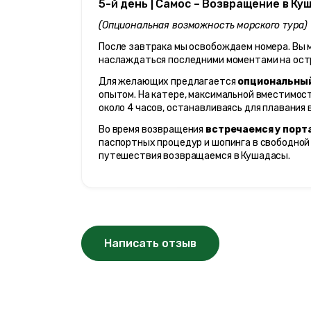
5-й день | Самос – Возвращение в Ку
(Опциональная возможность морского тура)
После завтрака мы освобождаем номера. Вы м
наслаждаться последними моментами на остр
Для желающих предлагается 
опциональный
опытом. На катере, максимальной вместимос
около 4 часов, останавливаясь для плавания 
Во время возвращения 
встречаемся у порт
паспортных процедур и шопинга в свободной 
путешествия возвращаемся в Кушадасы.
Написать отзыв