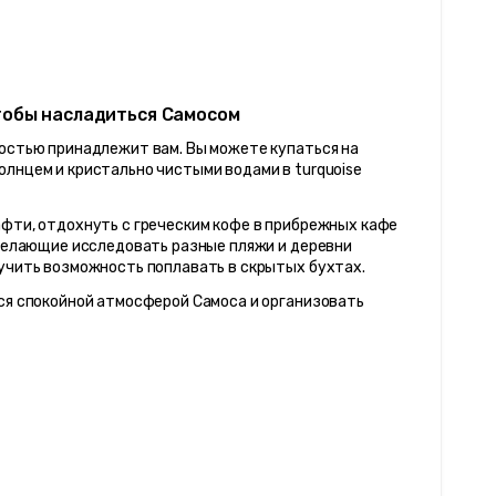
чтобы насладиться Самосом
остью принадлежит вам. Вы можете купаться на 
лнцем и кристально чистыми водами в turquoise 
фти, отдохнуть с греческим кофе в прибрежных кафе 
 желающие исследовать разные пляжи и деревни 
лучить возможность поплавать в скрытых бухтах.
ся спокойной атмосферой Самоса и организовать 