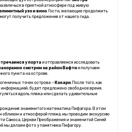
развлечься в приятной атмосфере под живую 
злимитный узо и вино
. Гости, желающие продолжить 
 могут получить предложения от нашего гида.
стречаемся у порта
 и отправляемся исследовать 
панорамно смотрим на район Вафти
 и получаем 
ого пункта на острове.
огеничных точек острова – 
Кокари
. После того, как 
я информацией, будет предложено свободное время. 
огуляться вдоль пляжа или сделать удивительные 
о рождения знаменитого математика Пифагора. В этом 
 обликом и атмосферой пляжа, мы проводим экскурсию 
ти Самоса, Церкви Преображения и знаменитой Синей 
ой мы делаем фото у памятника Пифагору.