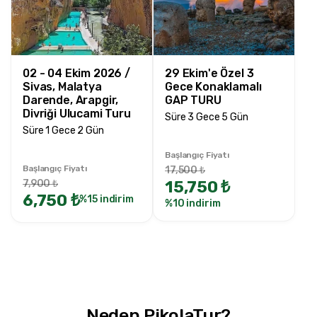
02 - 04 Ekim 2026 /
29 Ekim'e Özel 3
Sivas, Malatya
Gece Konaklamalı
Darende, Arapgir,
GAP TURU
Divriği Ulucami Turu
Süre 3 Gece 5 Gün
Süre 1 Gece 2 Gün
Başlangıç Fiyatı
Başlangıç Fiyatı
17,500 ₺
15,750 ₺
7,900 ₺
6,750 ₺
%15 indirim
%10 indirim
Neden PikolaTur?