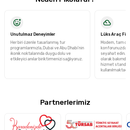
Unutulmaz Deneyimler
Lüks Araç Fil
Her biri özenle tasarlanmış tur
Modern, tam don
programlarımızla, Dubai ve Abu Dhabi’nin
konforunuzdan
ikonik noktalarında duygu dolu ve
seyahat edin. T
etkileyici anılar biriktirmenizi sağlıyoruz.
olarak bakımdan
hizmet standart
kullanılmaktadır
Partnerlerimiz