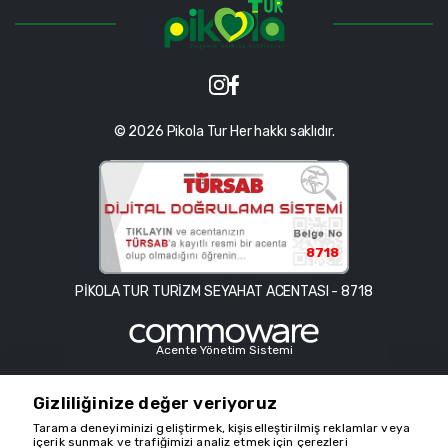
© 2026 Pikola Tur Her hakkı saklıdır.
8718
PİKOLA TUR TURİZM SEYAHAT ACENTASI - 8718
Acente Yönetim Sistemi
Gizliliğinize değer veriyoruz
Bu sitede kullanılan içerik ve görseller telif hakkıyla korunmaktadır
Tarama deneyiminizi geliştirmek, kişiselleştirilmiş reklamlar veya
ve telif hakkı sahipleri ilgili sahiplerdir. Bu web sitesindeki içerik ve
içerik sunmak ve trafiğimizi analiz etmek için çerezleri