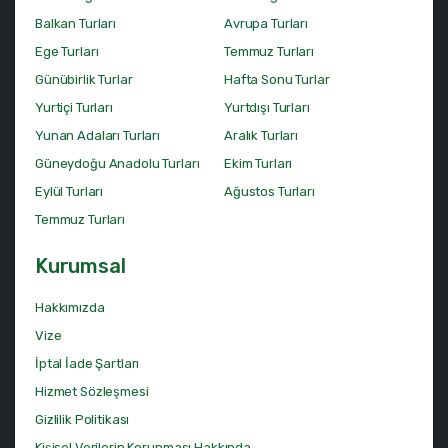
Balkan Turları
Avrupa Turları
Ege Turları
Temmuz Turları
Günübirlik Turlar
Hafta Sonu Turlar
Yurtiçi Turları
Yurtdışı Turları
Yunan Adaları Turları
Aralık Turları
Güneydoğu Anadolu Turları
Ekim Turları
Eylül Turları
Ağustos Turları
Temmuz Turları
Kurumsal
Hakkımızda
Vize
İptal İade Şartları
Hizmet Sözleşmesi
Gizlilik Politikası
Kişisel Verilerin Korunması Hakkında