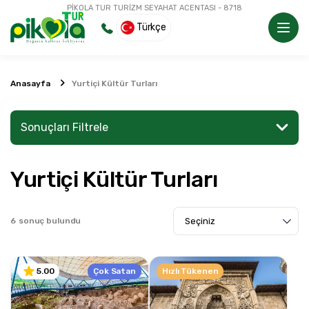
PİKOLA TUR TURİZM SEYAHAT ACENTASI - 8718
Türkçe
Anasayfa
Yurtiçi Kültür Turları
Sonuçları Filtrele
Yurtiçi Kültür Turları
Bir yer veya aktivite arayın
6
sonuç bulundu
Keşfet
Çok Satan
Hızlı Tükenen
5.00