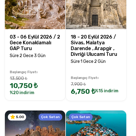
Fiyat Aralığı
0TRY
200000 TRY +
03 - 06 Eylül 2026 / 2
18 - 20 Eylül 2026 /
Gece Konaklamalı
Sivas, Malatya
Tur Süresi
GAP Turu
Darende , Arapgir ,
Divriği Ulucami Turu
1 Gece 2 Gün
Süre 2 Gece 3 Gün
Süre 1 Gece 2 Gün
1 Gece 2 Gün
2 Gece 3 Gün
Başlangıç Fiyatı
Başlangıç Fiyatı
13,500 ₺
2 Gece 4 Gün
10,750 ₺
7,900 ₺
2 Gece 3 Gün
6,750 ₺
%15 indirim
%20 indirim
3 Gece 4 Gün
3 Gece 5 Gün
4 Gece 5 Gün
Çok Satan
Çok Satan
5.00
5 Gece 6 Gün
9 Gece 10 Gün