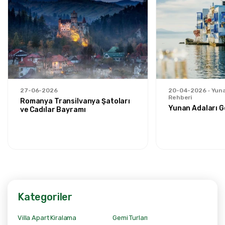
27-06-2026
20-04-2026
Yuna
Rehberi
Romanya Transilvanya Şatoları
Yunan Adaları G
ve Cadılar Bayramı
Kategoriler
Villa Apart Kiralama
Gemi Turları