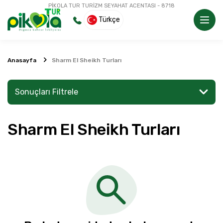
PİKOLA TUR TURİZM SEYAHAT ACENTASI - 8718
Türkçe
Anasayfa
Sharm El Sheikh Turları
Sonuçları Filtrele
Sharm El Sheikh Turları
Bir yer veya aktivite arayın
Keşfet