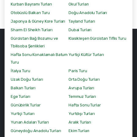
Kurban Bayramı Turları
Okul Turları
Otobüslü Balkan Turu
Doğu Anadolu Turları
Japonya & Güney Kore Turları
Tayland Turları
Sharm El Sheikh Turları
Dubai Turları
Gürcistan Bağ Bozumu ve
Klasikleşen Gürcistan Tiflis Turu
Tbilisoba Şenlikleri
Hafta Sonu Konaklamalı Batum
Yurtiçi Kültür Turları
Turu
İtalya Turu
Paris Turu
Uzak Doğu Turları
Orta Doğu Turları
Balkan Turları
Avrupa Turları
Ege Turları
Temmuz Turları
Günübirlik Turlar
Hafta Sonu Turlar
Yurtiçi Turları
Yurtdışı Turları
Yunan Adaları Turları
Aralık Turları
Güneydoğu Anadolu Turları
Ekim Turları