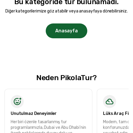
Bu kategoride tur bulunamadı.
Fiyat Aralığı
Diğer kategorilerimize göz atabilir veya anasayfaya dönebilirsiniz.
0TRY
200000 TRY +
Anasayfa
Tur Süresi
1 Gece 2 Gün
1 Gece 2 Gün
2 Gece 3 Gün
Neden PikolaTur?
2 Gece 4 Gün
2 Gece 3 Gün
3 Gece 4 Gün
3 Gece 5 Gün
4 Gece 5 Gün
Unutulmaz Deneyimler
Lüks Araç Fil
5 Gece 6 Gün
Her biri özenle tasarlanmış tur
Modern, tam don
9 Gece 10 Gün
programlarımızla, Dubai ve Abu Dhabi’nin
konforunuzdan