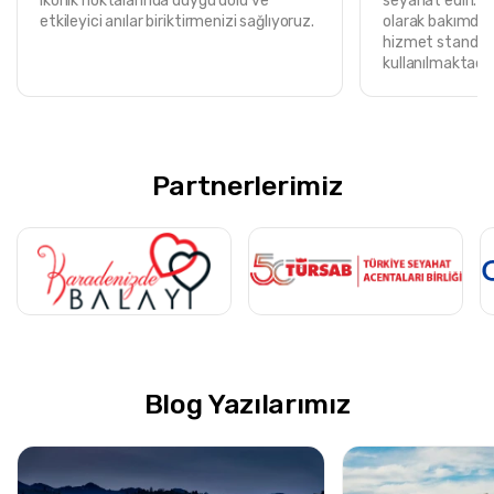
ikonik noktalarında duygu dolu ve
seyahat edin. T
etkileyici anılar biriktirmenizi sağlıyoruz.
olarak bakımdan
hizmet standart
kullanılmaktadır
Partnerlerimiz
Blog Yazılarımız