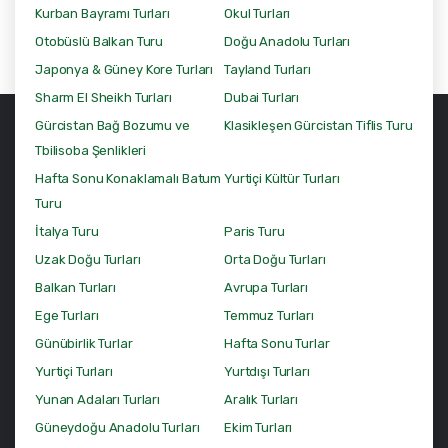
Kurban Bayramı Turları
Okul Turları
Otobüslü Balkan Turu
Doğu Anadolu Turları
Japonya & Güney Kore Turları
Tayland Turları
Sharm El Sheikh Turları
Dubai Turları
Gürcistan Bağ Bozumu ve
Klasikleşen Gürcistan Tiflis Turu
Tbilisoba Şenlikleri
Hafta Sonu Konaklamalı Batum
Yurtiçi Kültür Turları
Turu
İtalya Turu
Paris Turu
Uzak Doğu Turları
Orta Doğu Turları
Balkan Turları
Avrupa Turları
Ege Turları
Temmuz Turları
Günübirlik Turlar
Hafta Sonu Turlar
Yurtiçi Turları
Yurtdışı Turları
Yunan Adaları Turları
Aralık Turları
Güneydoğu Anadolu Turları
Ekim Turları