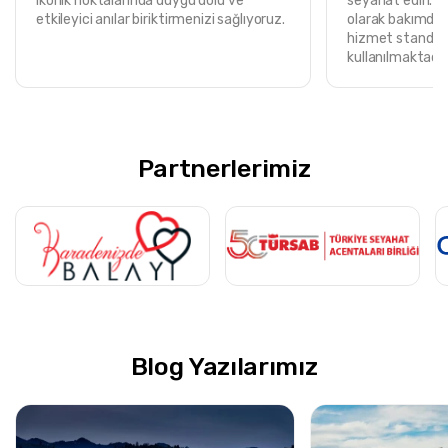
ikonik noktalarında duygu dolu ve
seyahat edin. T
etkileyici anılar biriktirmenizi sağlıyoruz.
olarak bakımdan
hizmet standart
kullanılmaktadır
Partnerlerimiz
Blog Yazılarımız