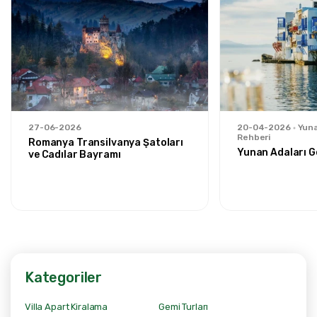
27-06-2026
20-04-2026
Yuna
Rehberi
Romanya Transilvanya Şatoları
Yunan Adaları G
ve Cadılar Bayramı
Kategoriler
Villa Apart Kiralama
Gemi Turları