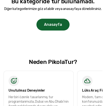
Bu kategoride tur bulunamadı.
Fiyat Aralığı
Diğer kategorilerimize göz atabilir veya anasayfaya dönebilirsiniz.
0TRY
200000 TRY +
Anasayfa
Tur Süresi
1 Gece 2 Gün
1 Gece 2 Gün
2 Gece 3 Gün
Neden PikolaTur?
2 Gece 4 Gün
2 Gece 3 Gün
3 Gece 4 Gün
3 Gece 5 Gün
4 Gece 5 Gün
Unutulmaz Deneyimler
Lüks Araç Fil
5 Gece 6 Gün
Her biri özenle tasarlanmış tur
Modern, tam don
9 Gece 10 Gün
programlarımızla, Dubai ve Abu Dhabi’nin
konforunuzdan