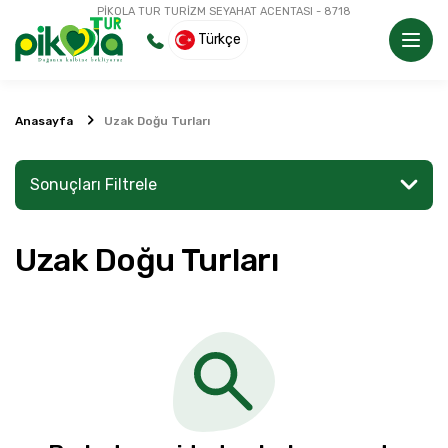
PİKOLA TUR TURİZM SEYAHAT ACENTASI - 8718
Türkçe
Anasayfa
Uzak Doğu Turları
Sonuçları Filtrele
Uzak Doğu Turları
Bir yer veya aktivite arayın
Keşfet