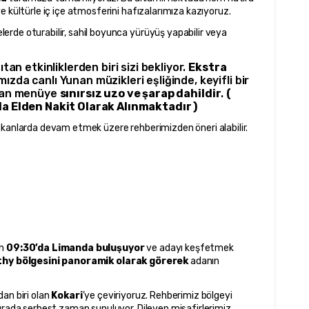
e kültürle iç içe atmosferini hafızalarımıza kazıyoruz.
rde oturabilir, sahil boyunca yürüyüş yapabilir veya 
n etkinliklerden biri sizi bekliyor. 
Ekstra 
ızda canlı Yunan müzikleri eşliğinde, keyifli bir 
lan menüye 
sınırsız uzo ve şarap dahildir
. 
( 
 Elden Nakit Olarak Alınmaktadır )
ekanlarda devam etmek üzere rehberimizden öneri alabilir.
n 
09:30’da Limanda buluşuyor
 ve adayı keşfetmek 
hy bölgesini panoramik olarak görerek
 adanın 
an biri olan 
Kokari
’ye çeviriyoruz. Rehberimiz bölgeyi 
urada serbest zaman sunuluyor. Dileyen misafirlerimiz 