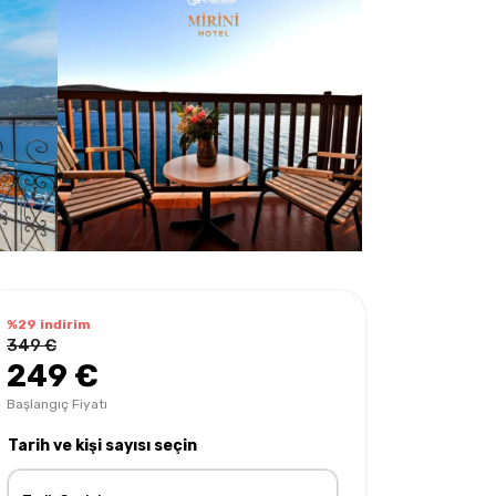
%29 indirim
349 €
249 €
Başlangıç Fiyatı
Tarih ve kişi sayısı seçin