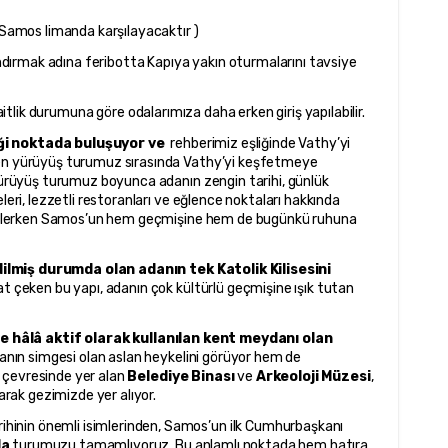
z Samos limanda karşılayacaktır )
landırmak adına feribotta Kapıya yakın oturmalarını tavsiye 
itlik durumuna göre odalarımıza daha erken giriş yapılabilir.
ği noktada buluşuyor ve 
 rehberimiz eşliğinde Vathy’yi 
ren yürüyüş turumuz sırasında Vathy’yi keşfetmeye 
 yürüyüş turumuz boyunca adanın zengin tarihi, günlük 
leri, lezzetli restoranları ve eğlence noktaları hakkında 
ilerlerken Samos’un hem geçmişine hem de bugünkü ruhuna 
lmiş durumda olan adanın tek Katolik Kilisesini
t çeken bu yapı, adanın çok kültürlü geçmişine ışık tutan 
ve hâlâ aktif olarak kullanılan kent meydanı olan 
nın simgesi olan aslan heykelini görüyor hem de 
çevresinde yer alan 
Belediye Binası
 ve 
Arkeoloji Müzesi
, 
larak gezimizde yer alıyor.
inin önemli isimlerinden, Samos’un ilk Cumhurbaşkanı 
da
 turumuzu tamamlıyoruz. Bu anlamlı noktada hem hatıra 