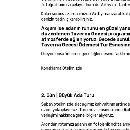
fotoğraflarımızı çekiyor hem de Vathy’nin tarih v
Kalan serbest zamanınızda Vathy manzaralı kafele
denizin tadını çıkarabilirsiniz.
Akşam ise adanın ruhunu en güzel yansıta
düzenlenen Taverna Gecesi
 programım
atmosferde eğleniyoruz. Gecede sunu
Taverna Gecesi Ödemesi Tur Esnasında
Dileyen misafirlerimiz gece eğlencesine farklı m
Konaklama Otelimizde
2. Gün | Büyük Ada Turu
Sabah otelimizde alacağımız kahvaltının ardında
üzere yola çıkıyoruz. Turumuz sırasında önce 
Vat
yerleşimi hakkında genel bilgiler alıyoruz.
Ardından rotamızı adanın en fotojenik noktalarınd
panoramik olarak gezdirip bilgi verdikten sonra b