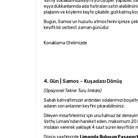
Vathy sokaklarında keyifli yürüyüşler yapabilir, sa
eşya dükkanlarında ada hatıraları satın alabilirsin
plajlarını ve köylerini keşfe çıkabilir, gizli kalmış 
Bugün, Samos’un huzurlu atmosferini içinize çeke
keyifli bir serbest zaman günüdür.
Konaklama Otelimizde
4. Gün | Samos – Kuşadası Dönüş
(Opsiyonel Tekne Turu İmkanı)
Sabah kahvaltımızın ardından odalarımızı boşaltıyor
adanın son anlarının keyfini çıkarabilirsiniz.
Dileyen misafirlerimiz için unutulmaz bir deneyi
Vathy Limanı’ndan hareket eden, maksimum 20 ki
molaları vererek yaklaşık 4 saat süren keyifli bir
Dönüş saatimizde 
Limanda Buluşup Pasaport 