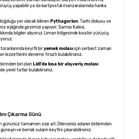
yürüyüş yapabilir ya da kartpostal manzaralarında harika 
oğduğu yer olarak bilinen 
Pythagorion
. Tarihi dokusu ve 
z eşliğinde gezimizi yapıyor; Samos Kalesi, 
kında bilgiler alıyoruz. Liman bölgesinde kısa bir yürüyüş 
iyoruz.
oranlarında keyifli bir 
yemek molası
 için serbest zaman 
 lezzetlerini deneme fırsatı bulabilirsiniz.
rinden biri olan 
Lidl’de kısa bir alışveriş molası
 yerel tatlar bulabilirsiniz.
dını Çıkarma Günü
 gününüz tamamen size ait. Dilerseniz adanın birbirinden 
 güneşin ve berrak suların keyfini çıkarabilirsiniz.