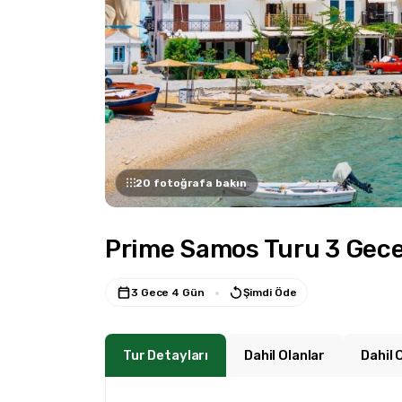
20 fotoğrafa bakın
Prime Samos Turu 3 Gece 4
3 Gece 4 Gün
Şimdi Öde
Tur Detayları
Dahil Olanlar
Dahil 