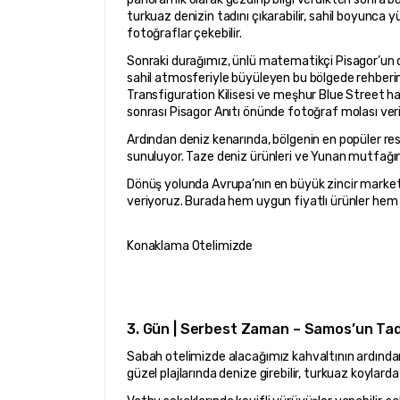
turkuaz denizin tadını çıkarabilir, sahil boyunca 
fotoğraflar çekebilir.
Sonraki durağımız, ünlü matematikçi Pisagor’un d
sahil atmosferiyle büyüleyen bu bölgede rehberimi
Transfiguration Kilisesi ve meşhur Blue Street hak
sonrası Pisagor Anıtı önünde fotoğraf molası ver
Ardından deniz kenarında, bölgenin en popüler rest
sunuluyor. Taze deniz ürünleri ve Yunan mutfağının
Dönüş yolunda Avrupa’nın en büyük zincir marketle
veriyoruz. Burada hem uygun fiyatlı ürünler hem de
Konaklama Otelimizde
3. Gün | Serbest Zaman – Samos’un Ta
Sabah otelimizde alacağımız kahvaltının ardından
güzel plajlarında denize girebilir, turkuaz koylarda