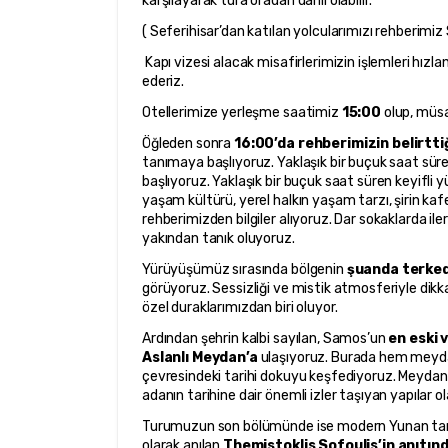
karşılayarak tura oradan dahil olabilir.
( Seferihisar’dan katılan yolcularımızı rehberimi
 Kapı vizesi alacak misafirlerimizin işlemleri hız
ederiz.
Otellerimize yerleşme saatimiz 
15:00
 olup, müsa
Öğleden sonra 
16:00’da rehberimizin belirtti
tanımaya başlıyoruz. Yaklaşık bir buçuk saat sü
başlıyoruz. Yaklaşık bir buçuk saat süren keyifli
yaşam kültürü, yerel halkın yaşam tarzı, şirin kafe
rehberimizden bilgiler alıyoruz. Dar sokaklarda 
yakından tanık oluyoruz.
Yürüyüşümüz sırasında bölgenin 
şuanda terkedi
görüyoruz. Sessizliği ve mistik atmosferiyle dikka
özel duraklarımızdan biri oluyor.
Ardından şehrin kalbi sayılan, Samos’un 
en eski 
Aslanlı Meydan’a
 ulaşıyoruz. Burada hem meyda
çevresindeki tarihi dokuyu keşfediyoruz. Meydan 
adanın tarihine dair önemli izler taşıyan yapılar o
Turumuzun son bölümünde ise modern Yunan tarih
olarak anılan 
Themistoklis Sofoulis’in anıtın