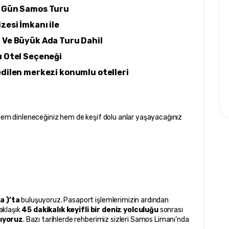
 Gün Samos Turu 
izesi İmkanı ile 
 Ve Büyük Ada Turu Dahil 
ı Otel Seçeneği 
edilen merkezi konumlu otelleri
 hem dinleneceğiniz hem de keşif dolu anlar yaşayacağınız 
a )’ta
 buluşuyoruz. Pasaport işlemlerimizin ardından 
aklaşık 
45 dakikalık keyifli bir deniz yolculuğu
 sonrası 
şıyoruz
. Bazı tarihlerde rehberimiz sizleri Samos Limanı’nda 