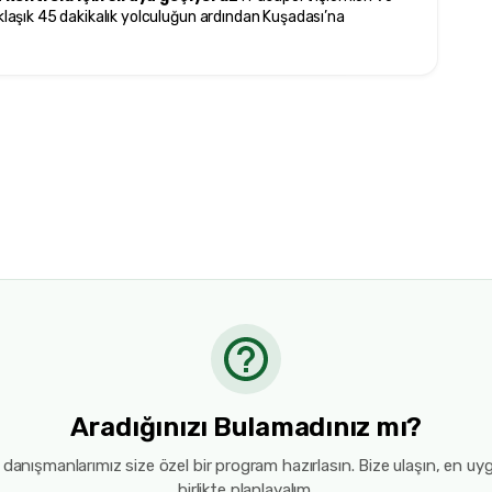
aklaşık 45 dakikalık yolculuğun ardından Kuşadası’na 
Aradığınızı Bulamadınız mı?
anışmanlarımız size özel bir program hazırlasın. Bize ulaşın, en uy
birlikte planlayalım.