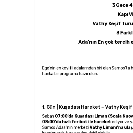
3 Gece 4
Kapı V
Vathy Keşif Turu
3 Farkl
Ada'nın En çok tercih 
Ege’nin en keyifli adalarından biri olan Samos’ta
harika bir programa hazır olun.
1. Gün | Kuşadası Hareket – Vathy Keşif
Sabah 
07:00’da Kuşadası Liman (Scala Nuov
08:00’da hızlı feribot ile hareket
 ediyor ve y
Samos Adası’nın merkezi 
Vathy Limanı’na ula