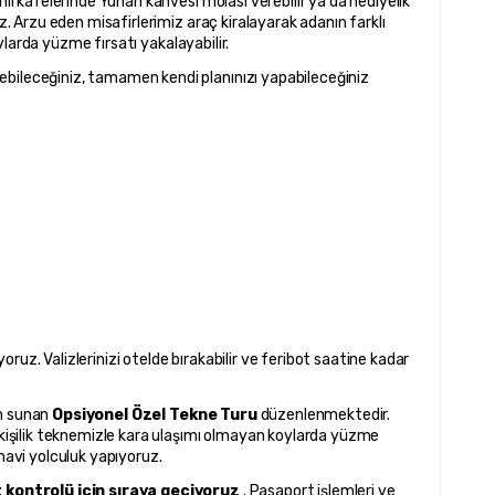
hil kafelerinde Yunan kahvesi molası verebilir ya da hediyelik 
iz. Arzu eden misafirlerimiz araç kiralayarak adanın farklı 
koylarda yüzme fırsatı yakalayabilir.
bileceğiniz, tamamen kendi planınızı yapabileceğiniz 
uz. Valizlerinizi otelde bırakabilir ve feribot saatine kadar 
m sunan 
Opsiyonel Özel Tekne Turu
 düzenlenmektedir. 
şilik teknemizle kara ulaşımı olmayan koylarda yüzme 
 mavi yolculuk yapıyoruz.
kontrolü için sıraya geçiyoruz 
. Pasaport işlemleri ve 