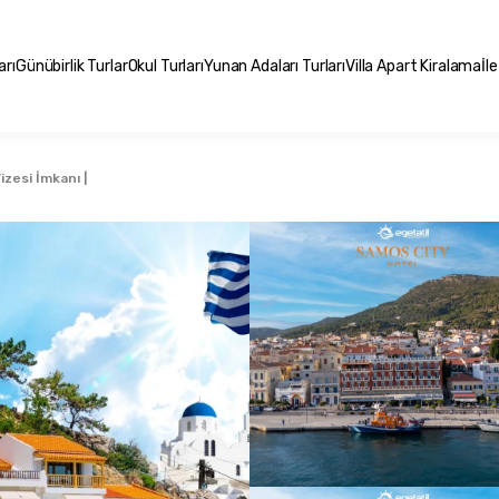
arı
Günübirlik Turlar
Okul Turları
Yunan Adaları Turları
Villa Apart Kiralama
İl
zesi İmkanı |