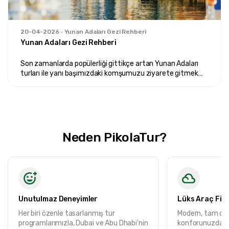
20-04-2026
Yunan Adaları Gezi Rehberi
Yunan Adaları Gezi Rehberi
Son zamanlarda popülerliği gittikçe artan Yunan Adaları
turları ile yanı başımızdaki komşumuzu ziyarete gitmek
çok daha kolay...
Neden PikolaTur?
Unutulmaz Deneyimler
Lüks Araç Fil
Her biri özenle tasarlanmış tur
Modern, tam don
programlarımızla, Dubai ve Abu Dhabi’nin
konforunuzdan