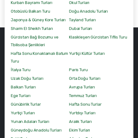
Kurban Bayramı Turları
Okul Turları
Otobüslü Balkan Turu
Doğu Anadolu Turları
Japonya & Güney Kore Turları
Tayland Turları
Sharm El Sheikh Turları
Dubai Turları
Gürcistan Bağ Bozumu ve
Klasikleşen Gürcistan Tiflis Turu
Tbilisoba Şenlikleri
Hafta Sonu Konaklamalı Batum
Yurtiçi Kültür Turları
Turu
İtalya Turu
Paris Turu
Uzak Doğu Turları
Orta Doğu Turları
Balkan Turları
Avrupa Turları
Ege Turları
Temmuz Turları
Günübirlik Turlar
Hafta Sonu Turlar
Yurtiçi Turları
Yurtdışı Turları
Yunan Adaları Turları
Aralık Turları
Güneydoğu Anadolu Turları
Ekim Turları