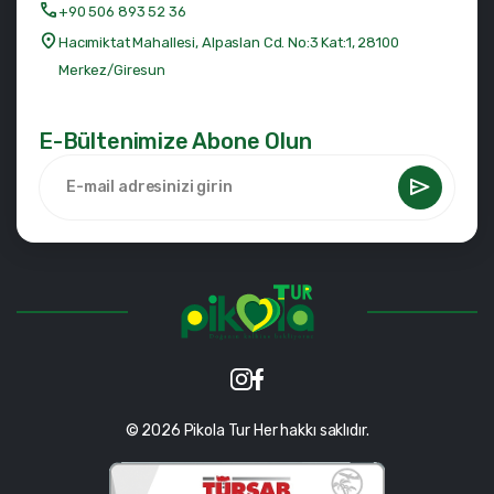
+90 506 893 52 36
Hacımiktat Mahallesi, Alpaslan Cd. No:3 Kat:1, 28100
Merkez/Giresun
E-Bültenimize Abone Olun
© 2026 Pikola Tur Her hakkı saklıdır.