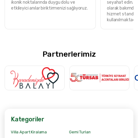
ikonik noktalarında duygu dolu ve
seyahat edin. T
etkileyici anılar biriktirmenizi sağlıyoruz.
olarak bakımdan
hizmet standart
kullanılmaktadır
Partnerlerimiz
Kategoriler
Villa Apart Kiralama
Gemi Turları