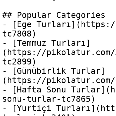
## Popular Categories

- [Ege Turları](https:/
tc7808)

- [Temmuz Turları]
(https://pikolatur.com/
tc2899)

- [Günübirlik Turlar]
(https://pikolatur.com/
- [Hafta Sonu Turlar](h
sonu-turlar-tc7865)

- [Yurtiçi Turları](htt