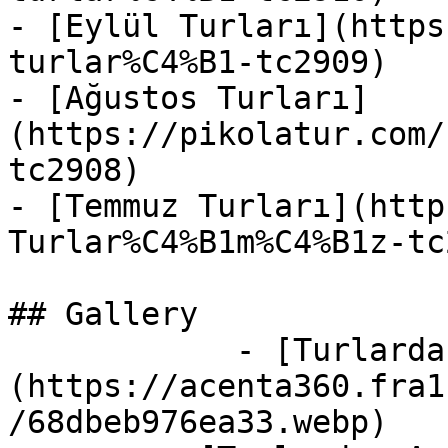
- [Eylül Turları](https
turlar%C4%B1-tc2909)

- [Ağustos Turları]
(https://pikolatur.com/
tc2908)

- [Temmuz Turları](http
Turlar%C4%B1m%C4%B1z-tc
## Gallery

            - [Turlardan Anılar]
(https://acenta360.fra1
/68dbeb976ea33.webp)
