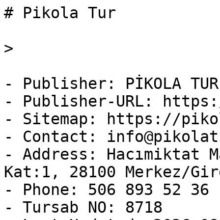
# Pikola Tur

> 

- Publisher: PİKOLA TUR
- Publisher-URL: https:
- Sitemap: https://piko
- Contact: info@pikolat
- Address: Hacımiktat M
Kat:1, 28100 Merkez/Gire
- Phone: 506 893 52 36

- Tursab NO: 8718
